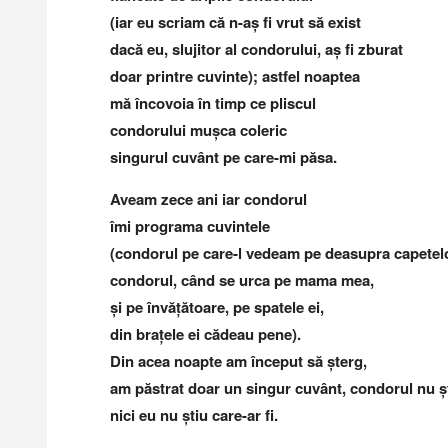
(iar eu scriam că n-aș fi vrut să exist
dacă eu, slujitor al condorului, aș fi zburat
doar printre cuvinte); astfel noaptea
mă încovoia în timp ce pliscul
condorului mușca coleric
singurul cuvânt pe care-mi păsa.
Aveam zece ani iar condorul
îmi programa cuvintele
(condorul pe care-l vedeam pe deasupra capetelo
condorul, când se urca pe mama mea,
și pe învățătoare, pe spatele ei,
din brațele ei cădeau pene).
Din acea noapte am început să șterg,
am păstrat doar un singur cuvânt, condorul nu șt
nici eu nu știu care-ar fi.