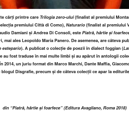
te cărți printre care
Trilogia zero-ului
(finalist al premiului Monta
selecția premiului Città di Como),
Naturario
(finalist al premiului 
Claudio Damiani și Andrea Di Consoli, este
Piatră, hârtie și foarfec
ori, mai ales Leopoldo María Panero. De asemenea, are câteva publi
o estepario
). A publicat o colecție de poezii în dialect foggian (
La
le au fost traduse în mai multe limbi și au apărut în antologii cole
În 2014, un juriu format din Marco Marchi, Dante Maffia, Giacom
blogul Disgrafie, precum și de câteva colecții ce apar la edituril
din “Piatră, hârtie și foarfece” (Editura Avagliano, Roma 2018)