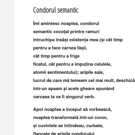
Condorul semantic
Îmi amintesc noaptea, condorul
semantic cocoțat printre ramuri
întruchipa însăși existența mea (și cât timp
pentru a face carnea fâșii,
cât timp pentru a frige
ficatul, cât pentru a împuțina celulele,
atomii sentimentului); aripile sale,
lucrul de care mă temeam cel mai mult, deschiz
într-un spasm și acele gheare spunând
carcasa ta va fi singurul verb.
Apoi noaptea a început să vorbească,
noaptea transformată într-un covor,
și cuvintele se întindeau, curbate,
flancate de aripile condorului