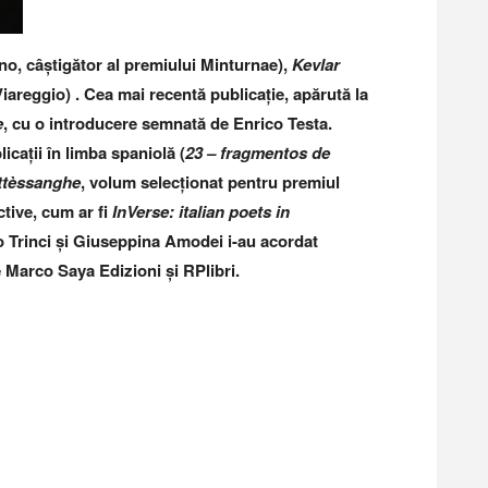
no, câștigător al premiului Minturnae),
Kevlar
Viareggio) . Cea mai recentă publicație, apărută la
e
, cu o introducere semnată de Enrico Testa.
cații în limba spaniolă (
23 – fragmentos de
ttèssanghe
, volum selecționat pentru premiul
ctive, cum ar fi
InVerse
: italian poets in
o Trinci și Giuseppina Amodei i-au acordat
e Marco Saya Edizioni și RPlibri.