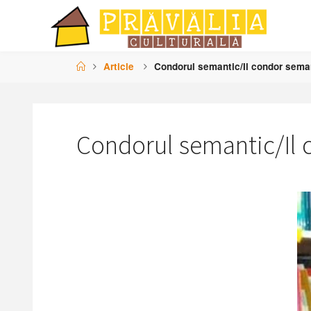
Skip
to
content
Home
Article
Condorul semantic/Il condor sema
Condorul semantic/Il