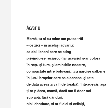
Acvariu
Mamă, tu și cu mine am putea trăi
– ce zici – în același acvariu:
ca doi licheni care se ating
privindu-se reciproc (iar acvariul s-ar colora
în roșu și fum, și amintirile noastre,
compactate între bolovani…cu narcise galbene
în jurul brațelor care se ciocnesc, și tata
de data aceasta va fi de treabă); într-adevăr, așa
ți-ar plăcea, mamă, dacă am fi doar noi
sub apă, fără gânduri,
nici identitate, și ar fi aici și ceilalți,