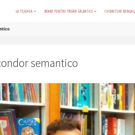
LA TEJGHEA
BOABE PENTRU PĂSĂRI SĂLBATICE
CHIBRITURI BENGAL
ntico
 condor semantico