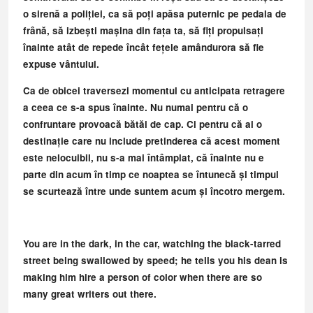
o sirenă a poliției, ca să poți apăsa puternic pe pedala de
frână, să izbești mașina din fața ta, să fiți propulsați
înainte atât de repede încât fețele amândurora să fie
expuse vântului.
Ca de obicei traversezi momentul cu anticipata retragere
a ceea ce s-a spus înainte. Nu numai pentru că o
confruntare provoacă bătăi de cap. Ci pentru că ai o
destinație care nu include pretinderea că acest moment
este nelocuibil, nu s-a mai întâmplat, că înainte nu e
parte din acum în timp ce noaptea se întunecă și timpul
se scurtează între unde suntem acum și încotro mergem.
You are in the dark, in the car, watching the black-tarred
street being swallowed by speed; he tells you his dean is
making him hire a person of color when there are so
many great writers out there.