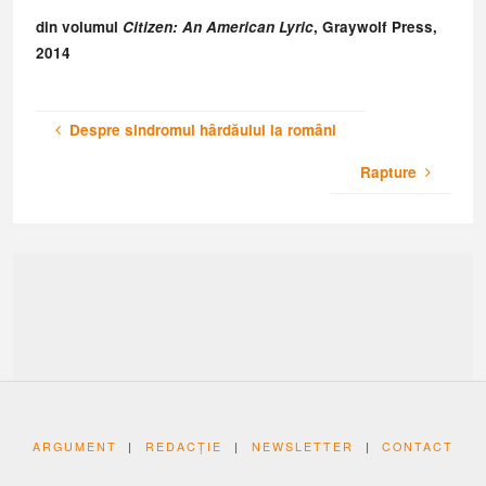
din volumul
Citizen: An American Lyric
, Graywolf Press,
2014
Despre sindromul hârdăului la români
Rapture
ARGUMENT
|
REDACȚIE
|
NEWSLETTER
|
CONTACT