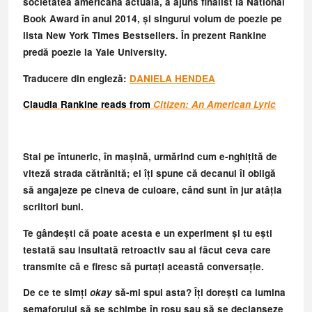
societatea americană actuală, a ajuns finalist la National
Book Award în anul 2014, și singurul volum de poezie pe
lista New York Times Bestsellers. În prezent Rankine
predă poezie la Yale University.
Traducere din engleză:
DANIELA HENDEA
Claudia Rankine reads from
Citizen: An American Lyric
Stai pe întuneric, în mașină, urmărind cum e-nghițită de
viteză strada cătrănită; el îți spune că decanul îl obligă
să angajeze pe cineva de culoare, când sunt în jur atâția
scriitori buni.
Te gândești că poate acesta e un experiment și tu ești
testată sau insultată retroactiv sau ai făcut ceva care
transmite că e firesc să purtați această conversație.
De ce te simți
okay
să-mi spui asta? Îți dorești ca lumina
semaforului să se schimbe în roșu sau să se declanșeze