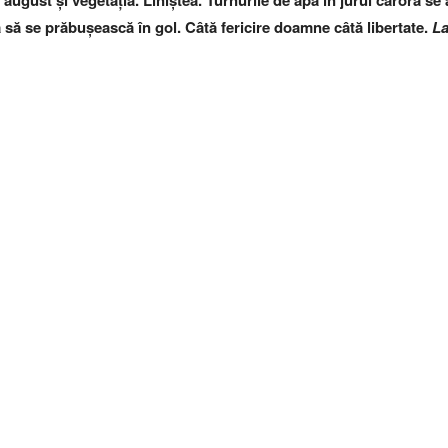
august și vegetația. Liniștea. Turnurile de apă în jurul cărora se
ă să se prăbușească în gol. Câtă fericire doamne câtă libertate.
La