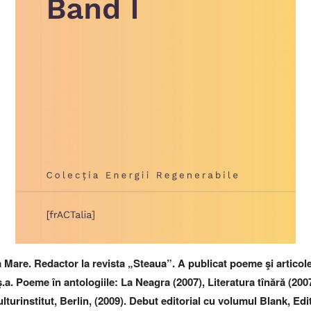
 Mare. Redactor la revista „Steaua”. A publicat poeme şi articole î
a. Poeme în antologiile: La Neagra (2007), Literatura tînără (200
lturinstitut, Berlin, (2009). Debut editorial cu volumul Blank, 