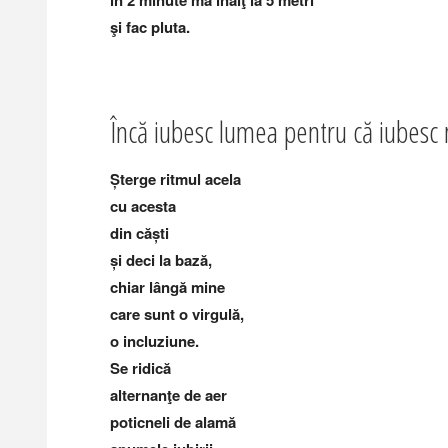
în 2 minute mă înalţ la 5 metri
şi fac pluta.
Încă iubesc lumea pentru că iubesc
Șterge ritmul acela
cu acesta
din căști
și deci la bază,
chiar lângă mine
care sunt o virgulă,
o incluziune.
Se ridică
alternanţe de aer
poticneli de alamă