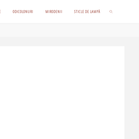
E
ODICOLONURI
MIRODENII
STICLE DE LAMPĂ
SEARCH