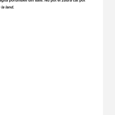
 agită porumbeii din sate. Nu pot ei zbura cât pot
 la land.