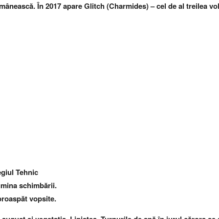
mânească. În 2017 apare Glitch (Charmides) – cel de al treilea vo
egiul Tehnic
umina schimbării.
 proaspăt vopsite.