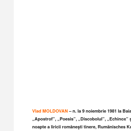
Vlad MOLDOVAN
– n. la 9 noiembrie 1981 la Baia
„Apostrof”, „Poesis”, „Discobolul”, „Echinox” ş.
noapte a liricii româneşti tinere, Rumänisches Ku