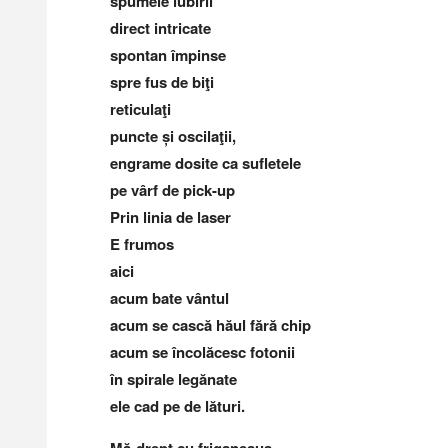
spumele iubirii
direct intricate
spontan împinse
spre fus de biţi
reticulaţi
puncte și oscilaţii,
engrame dosite ca sufletele
pe vârf de pick-up
Prin linia de laser
E frumos
aici
acum bate vântul
acum se cască hăul fără chip
acum se încolăcesc fotonii
în spirale legănate
ele cad pe de lături.
Mă-drept cu friganeaua