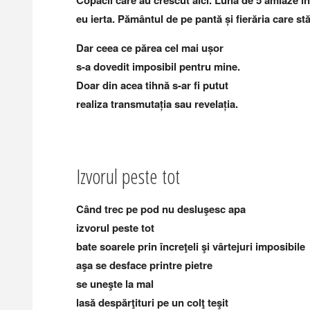
Copacii care au crescut aici. Luna de 5 amiaze în 
eu ierta. Pământul de pe pantă și fierăria care st
Dar ceea ce părea cel mai ușor
s-a dovedit imposibil pentru mine.
Doar din acea tihnă s-ar fi putut
realiza transmutația sau revelația.
Izvorul peste tot
Când trec pe pod nu desluşesc apa
izvorul peste tot
bate soarele prin încreţeli şi vârtejuri imposibile
aşa se desface printre pietre
se uneşte la mal
lasă despărţituri pe un colţ teşit