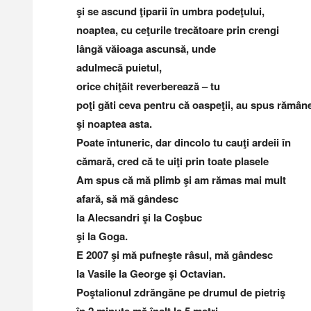
şi se ascund ţiparii în umbra podeţului,
noaptea, cu ceţurile trecătoare prin crengi
lângă văioaga ascunsă, unde
adulmecă puietul,
orice chiţăit reverberează – tu
poţi găti ceva pentru că oaspeţii, au spus rămâ
şi noaptea asta.
Poate întuneric, dar dincolo tu cauţi ardeii în
cămară, cred că te uiţi prin toate plasele
Am spus că mă plimb şi am rămas mai mult
afară, să mă gândesc
la Alecsandri şi la Coşbuc
şi la Goga.
E 2007 şi mă pufneşte râsul, mă gândesc
la Vasile la George şi Octavian.
Poştalionul zdrăngăne pe drumul de pietriş