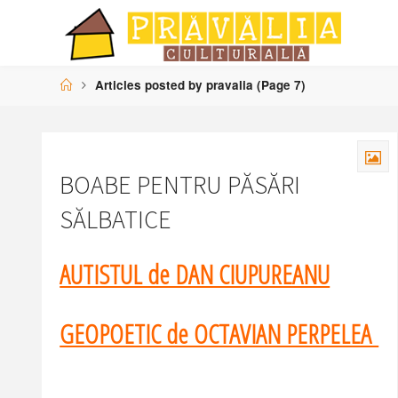
Skip
to
content
Home
Articles posted by pravalia
(Page 7)
BOABE PENTRU PĂSĂRI
SĂLBATICE
AUTISTUL de DAN CIUPUREANU
GEOPOETIC de OCTAVIAN PERPELEA