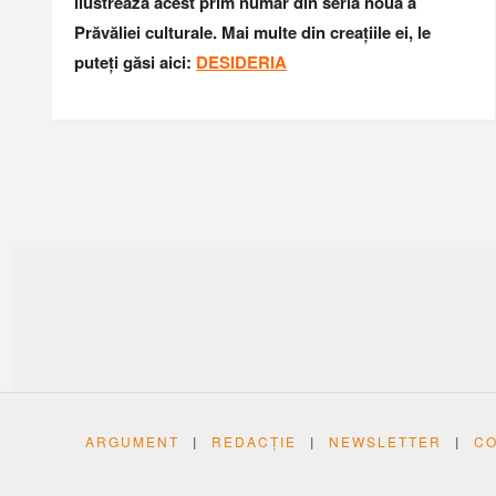
ilustrează acest prim număr din seria nouă a
Prăvăliei culturale. Mai multe din creațiile ei, le
puteți găsi aici:
DESIDERIA
ARGUMENT
|
REDACȚIE
|
NEWSLETTER
|
C