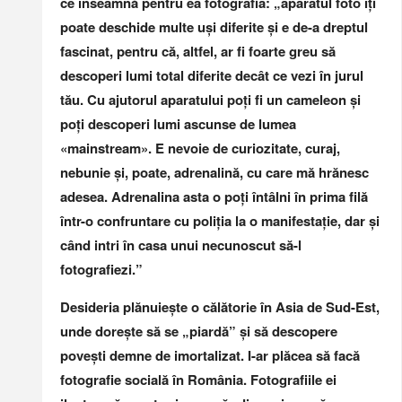
ce înseamnă pentru ea fotografia: „aparatul foto îți
poate deschide multe uși diferite și e de-a dreptul
fascinat, pentru că, altfel, ar fi foarte greu să
descoperi lumi total diferite decât ce vezi în jurul
tău. Cu ajutorul aparatului poți fi un cameleon și
poți descoperi lumi ascunse de lumea
«mainstream». E nevoie de curiozitate, curaj,
nebunie și, poate, adrenalină, cu care mă hrănesc
adesea. Adrenalina asta o poți întâlni în prima filă
într-o confruntare cu poliția la o manifestație, dar și
când intri în casa unui necunoscut să-l
fotografiezi.”
Desideria plănuiește o călătorie în Asia de Sud-Est,
unde dorește să se „piardă” și să descopere
povești demne de imortalizat. I-ar plăcea să facă
fotografie socială în România. Fotografiile ei