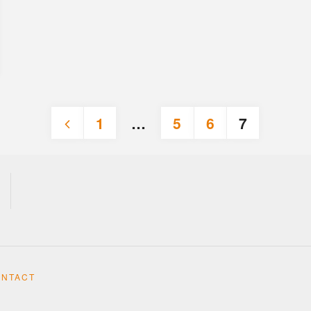
1
…
5
6
7
Posts
pagination
ONTACT