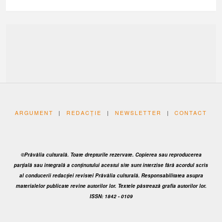
ARGUMENT
|
REDACȚIE
|
NEWSLETTER
|
CONTACT
©Prăvălia culturală. Toate drepturile rezervate. Copierea sau reproducerea
parţială sau integrală a conţinutului acestui site sunt interzise fără acordul scris
al conducerii redacţiei revistei Prăvălia culturală. Responsabilitatea asupra
materialelor publicate revine autorilor lor. Textele păstrează grafia autorilor lor.
ISSN: 1842 - 0109