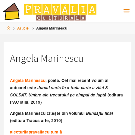
Skip
to
content
Home
Article
Angela Marinescu
Angela Marinescu
Angela Marinescu
, poetă. Cel mai recent volum al
autoarei este
Jurnal scris în a treia parte a zilei &
SOLDAT. Umbre ale trecutului pe cîmpul de luptă
(editura
frACTalia, 2019)
Angela Marinescu citește din volumul
Blindajul final
(editura Tracus arte, 2010)
#
lecturilapravaliaculturală