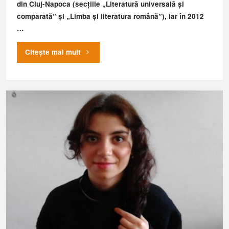
din Cluj-Napoca (secțiile „Literatură universală și
comparată” și „Limba și literatura română”), iar în 2012
…
"încerc
Citește mai mult
programe
de
reabilitare
și
arta
negocierii"