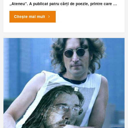
„Ateneu”. A publicat patru cărți de poezie, printre care …
"IN-
Citește mai mult
DOLL-
INĂ"