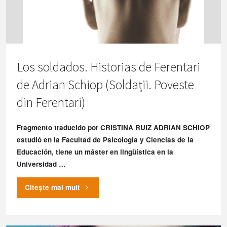
Los soldados. Historias de Ferentari
de Adrian Schiop (Soldații. Poveste
din Ferentari)
Fragmento traducido por CRISTINA RUIZ ADRIAN SCHIOP
estudió en la Facultad de Psicología y Ciencias de la
Educación, tiene un máster en lingüística en la
Universidad …
"Los
Citește mai mult
soldados.