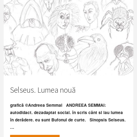
Selseus. Lumea nouă
grafică ©Andreea Semmai ANDREEA SEMMAI:
autodidact. dezadaptat social. în scris cânt si iau lumea
în derâdere. eu sunt Bufonul de curte. Sinopsis Selseus.
…