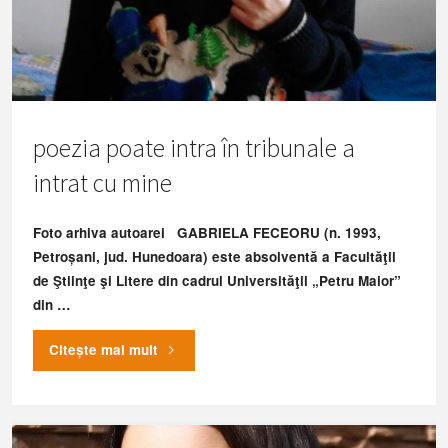
poezia poate intra în tribunale a
intrat cu mine
Foto arhiva autoarei GABRIELA FECEORU (n. 1993,
Petroșani, jud. Hunedoara) este absolventă a Facultăţii
de Ştiinţe şi Litere din cadrul Universităţii „Petru Maior”
din …
"poezia
Citește mai mult
poate
intra